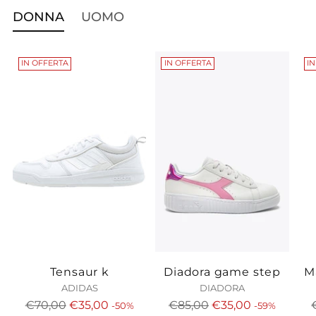
DONNA
UOMO
IN OFFERTA
IN OFFERTA
I
Tensaur k
Diadora game step
M
ADIDAS
DIADORA
Prezzo
Prezzo
€70,00
€35,00
€85,00
€35,00
-50%
-59%