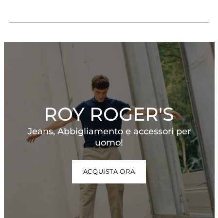
di
di
d
listino
listino
l
ROY ROGER'S
Jeans, Abbigliamento e accessori per
uomo!
ACQUISTA ORA