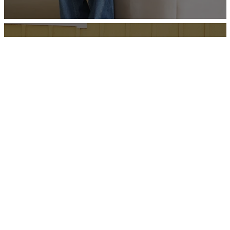
Weekend Max
Mara
Stile e qualità inconfondibile!
Abbigliamento e accessori da avere nel
proprio armadio.
ACQUISTA ORA