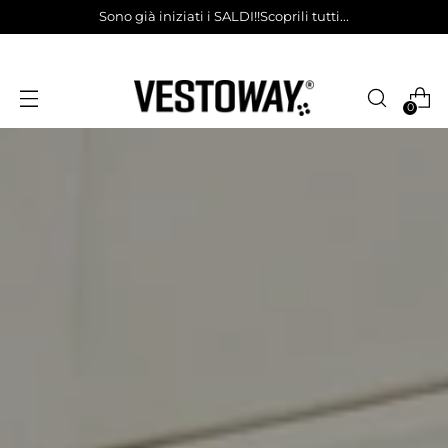
Sono già iniziati i SALDI!!Scoprili tutti...
0