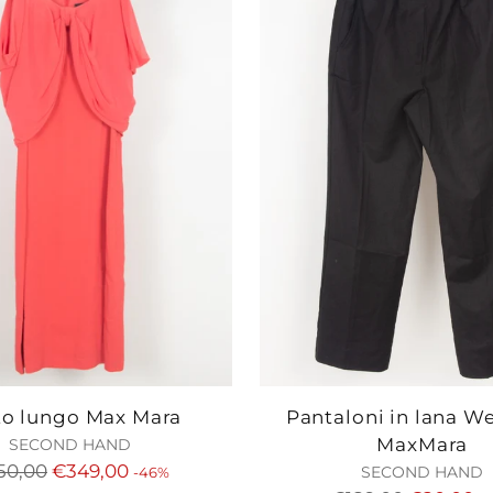
to lungo Max Mara
Pantaloni in lana 
MaxMara
SECOND HAND
ezzo
50,00
€349,00
SECOND HAND
-46%