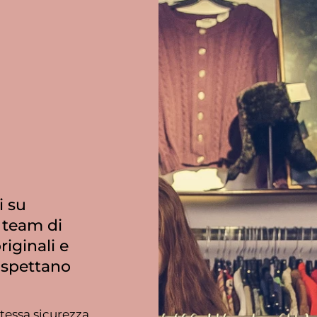
i su
 team di
riginali e
ispettano
tessa sicurezza