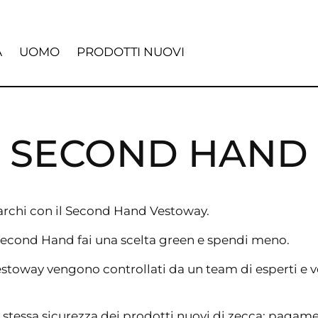
A
UOMO
PRODOTTI NUOVI
SECOND HAND
marchi con il Second Hand Vestoway.
Second Hand fai una scelta green e spendi meno.
estoway vengono controllati da un team di esperti e 
stessa sicurezza dei prodotti nuovi di zecca: pagament