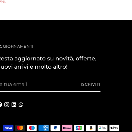
di
89%
listino
GGIORNAMENTI
esta aggiornato su novità, offerte,
uovi arrivi e molto altro!
a
ISCRIVITI
ua
mail