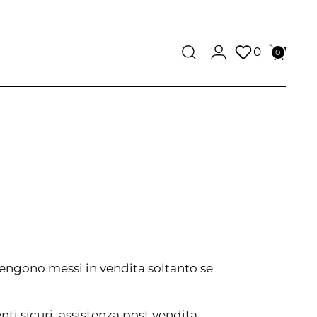
0
0
vengono messi in vendita soltanto se
i sicuri, assistenza post vendita,