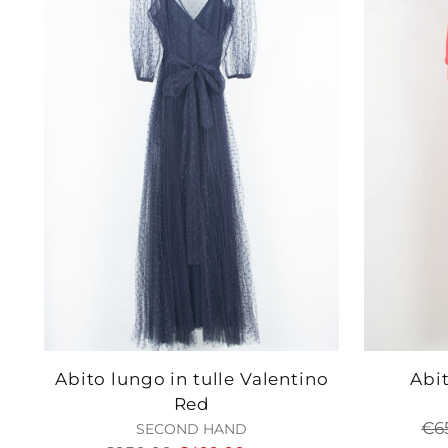
Abito lungo in tulle Valentino
Abi
Red
Pr
€6
SECOND HAND