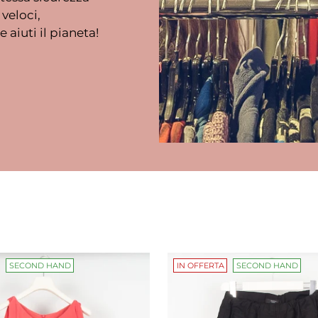
veloci,
e aiuti il pianeta!
SECOND HAND
IN OFFERTA
SECOND HAND