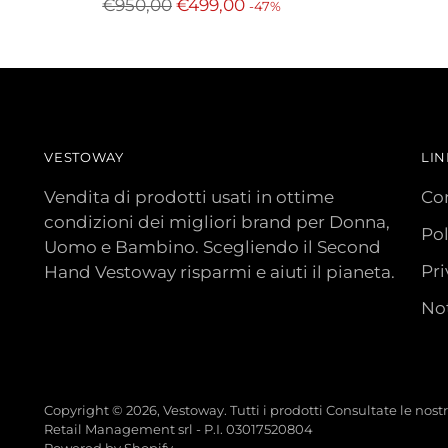
Prezzo
di
€950,00
€499,00
-47%
di
lis
listino
VESTOWAY
LIN
Vendita di prodotti usati in ottime
Con
condizioni dei migliori brand per Donna,
Pol
Uomo e Bambino. Scegliendo il Second
Pri
Hand Vestoway risparmi e aiuti il pianeta.
Not
Copyright © 2026,
Vestoway
. Tutti i prodotti Consultate le nos
Retail Management srl - P.I. 03017520804