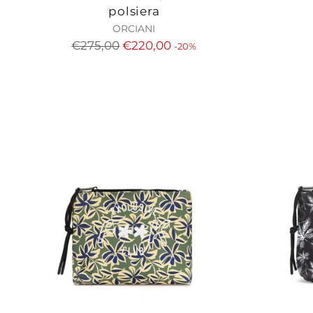
polsiera
ORCIANI
Regulärer
€275,00
€220,00
-20%
Preis