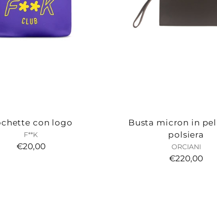
chette con logo
Busta micron in pel
polsiera
F**K
€20,00
ORCIANI
€220,00