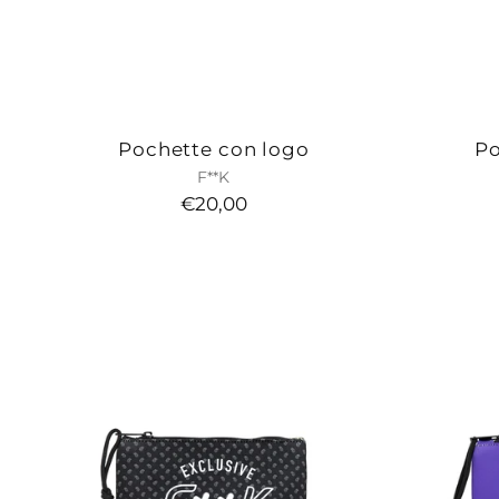
Pochette con logo
Po
F**K
€20,00