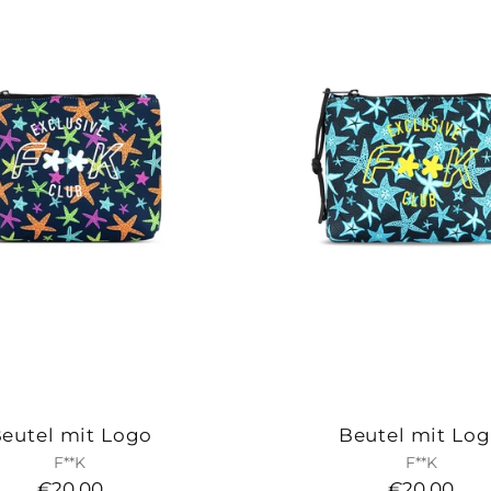
eutel mit Logo
Beutel mit Lo
F**K
F**K
€20,00
€20,00