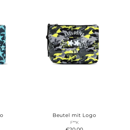
go
Beutel mit Logo
F**K
€20,00