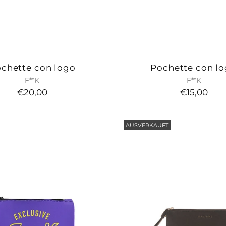
chette con logo
Pochette con l
F**K
F**K
€20,00
€15,00
AUSVERKAUFT