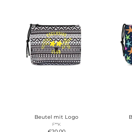
Beutel mit Logo
B
F**K
€20,00