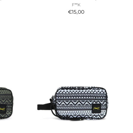
F**K
€15,00