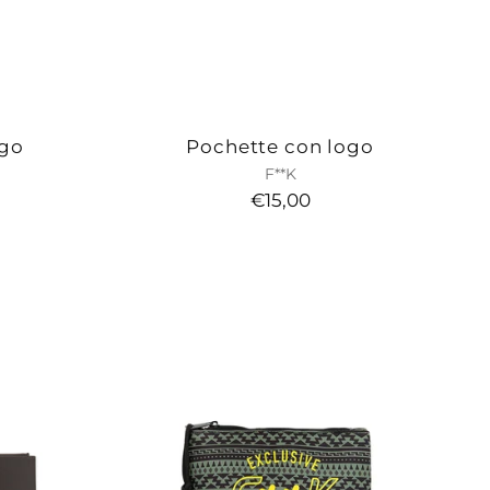
ogo
Pochette con logo
F**K
€15,00