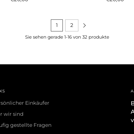
1
2
Sie sehen gerade 1-16 von 32 produkte
KS
A
sönlicher Einkäufer
B
 wir sind
v
fig gestellte Fragen
I