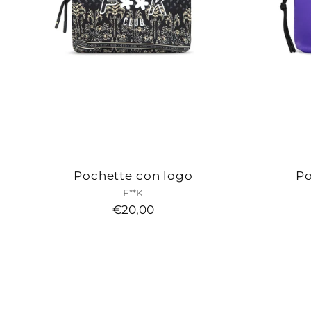
Pochette con logo
Po
F**K
€20,00