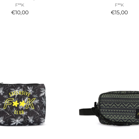
F**K
F**K
€10,00
€15,00