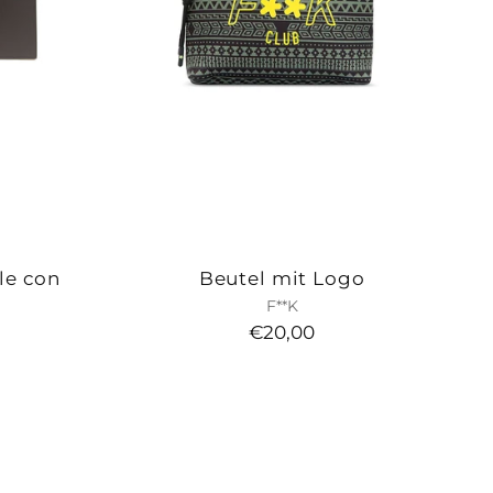
le con
Beutel mit Logo
F**K
€20,00