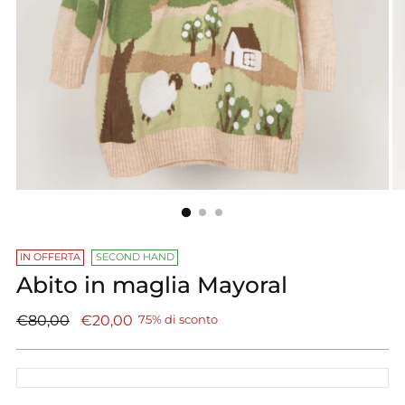
IN OFFERTA
SECOND HAND
Abito in maglia Mayoral
Prezzo
€80,00
€20,00
75% di sconto
di
listino