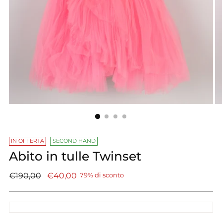
IN OFFERTA
SECOND HAND
Abito in tulle Twinset
Prezzo
€190,00
€40,00
79% di sconto
di
listino