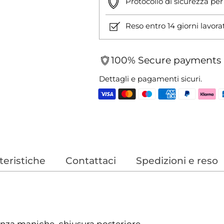
Protocollo di sicurezza pe
Reso entro 14 giorni lavora
100% Secure payments
Dettagli e pagamenti sicuri.
Aggiungere
un
prodotto
al
teristiche
Contattaci
Spedizioni e reso
carrello...
enza maniche, chiusura posteriore