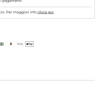
r i pagamenti
tivi. Per maggiori info
clicca qui