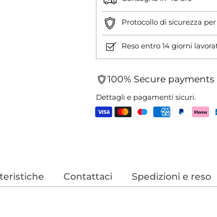
Protocollo di sicurezza pe
Reso entro 14 giorni lavora
100% Secure payments
Dettagli e pagamenti sicuri.
Aggiungere
un
prodotto
al
teristiche
Contattaci
Spedizioni e reso
carrello...