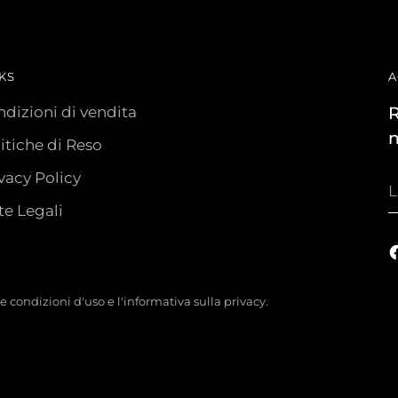
KS
A
dizioni di vendita
R
n
itiche di Reso
vacy Policy
L
t
e Legali
e
tre condizioni d'uso e l'informativa sulla privacy.