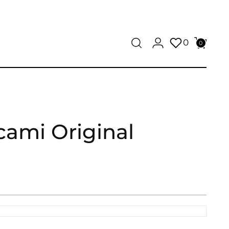
0
0
cami Original