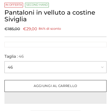
IN OFFERTA
SECOND HAND
Pantaloni in velluto a costine
Siviglia
Prezzo
€185,00
€29,00
84% di sconto
di
listino
Taglia :
46
AGGIUNGI AL CARRELLO