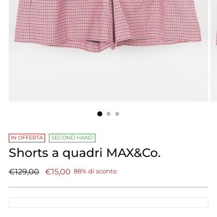
IN OFFERTA
SECOND HAND
Shorts a quadri MAX&Co.
Prezzo
€129,00
€15,00
88% di sconto
di
listino