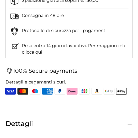
Spedizione gratuita sopra i € 150,00
Consegna in 48 ore
Protocollo di sicurezza per i pagamenti
Reso entro 14 giorni lavorativi. Per maggiori info
clicca qui
100% Secure payments
Dettagli e pagamenti sicuri.
Aggiungere
un
prodotto
Dettagli
al
carrello...