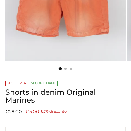
IN OFFERTA
SECOND HAND
Shorts in denim Original
Marines
Prezzo
€29,00
€5,00
83% di sconto
di
listino