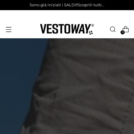
Sono già iniziati i SALDI!!Scoprili tutti...
0