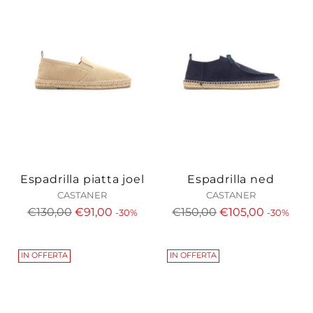
Espadrilla piatta joel
Espadrilla ned
CASTANER
CASTANER
Prezzo
Prezzo
€130,00
€91,00
€150,00
€105,00
-30%
-30%
di
di
listino
listino
IN OFFERTA
IN OFFERTA