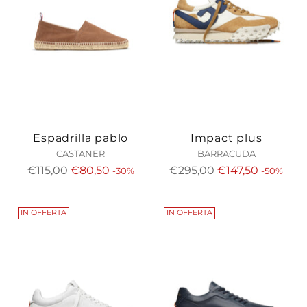
Espadrilla pablo
Impact plus
CASTANER
BARRACUDA
Prezzo
Prezzo
€115,00
€80,50
€295,00
€147,50
-30%
-50%
di
di
listino
listino
IN OFFERTA
IN OFFERTA