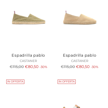
Espadrilla pablo
Espadrilla pablo
CASTANER
CASTANER
Prezzo
Prezzo
€115,00
€80,50
€115,00
€80,50
-30%
-30%
di
di
listino
listino
IN OFFERTA
IN OFFERTA