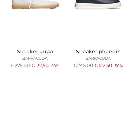
Sneaker guga
Sneaker phoenix
BARRACUDA
BARRACUDA
Prezzo
Prezzo
€275,00
€137,50
€245,00
€122,50
-50%
-50%
di
di
listino
listino
IN OFFERTA
IN OFFERTA