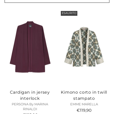
ESAURITO
Cardigan in jersey
Kimono corto in twill
interlock
stampato
PERSONA By MARINA
EMME MARELLA
RINALDI
€119,90