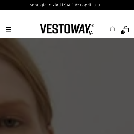
Sono già iniziati i SALDI!!Scoprili tutti...
0