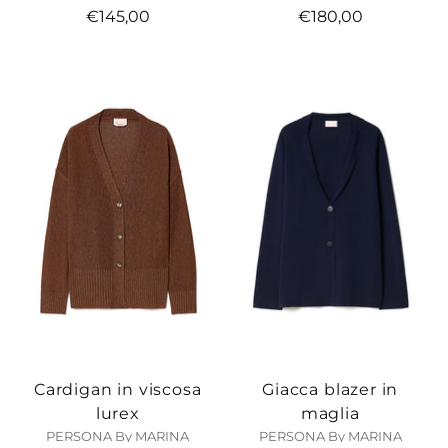
€145,00
€180,00
Cardigan in viscosa
Giacca blazer in
lurex
maglia
PERSONA By MARINA
PERSONA By MARINA