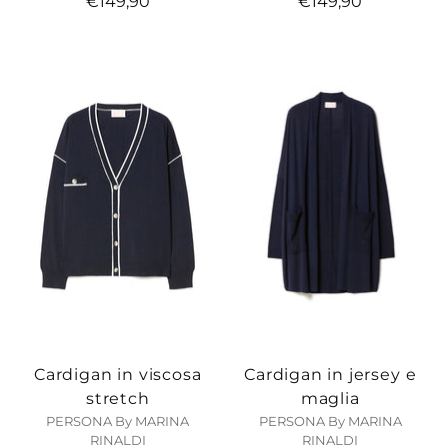
€149,90
€149,90
Cardigan in viscosa
Cardigan in jersey e
stretch
maglia
PERSONA By MARINA
PERSONA By MARINA
RINALDI
RINALDI