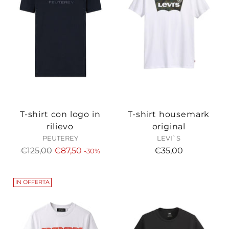
T-shirt con logo in
T-shirt housemark
rilievo
original
PEUTEREY
LEVI`S
Prezzo
€125,00
€87,50
€35,00
-30%
di
listino
IN OFFERTA