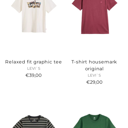
Relaxed fit graphic tee
T-shirt housemark
original
LEVI`S
€39,00
LEVI`S
€29,00