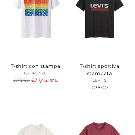
T-shirt con stampa
T-shirt sportiva
stampata
G2FIRENZE
Prezzo
€74,90
€37,45
LEVI`S
-50%
di
€35,00
listino