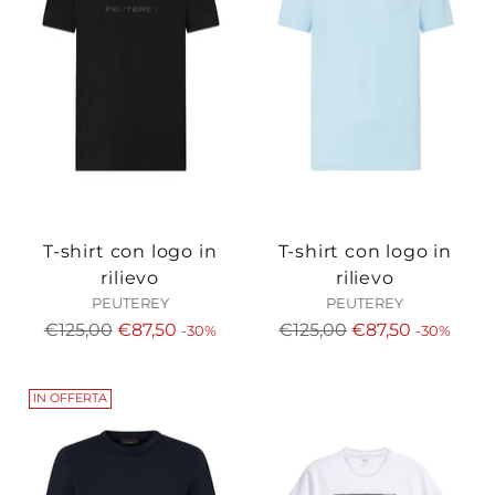
T-shirt con logo in
T-shirt con logo in
rilievo
rilievo
PEUTEREY
PEUTEREY
Prezzo
Prezzo
€125,00
€87,50
€125,00
€87,50
-30%
-30%
di
di
listino
listino
IN OFFERTA