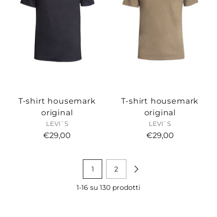
T-shirt housemark
T-shirt housemark
original
original
LEVI`S
LEVI`S
€29,00
€29,00
1
2
1-16 su 130 prodotti