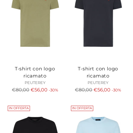
T-shirt con logo
T-shirt con logo
ricamato
ricamato
PEUTEREY
PEUTEREY
Prezzo
Prezzo
€80,00
€56,00
€80,00
€56,00
-30%
-30%
di
di
listino
listino
IN OFFERTA
IN OFFERTA