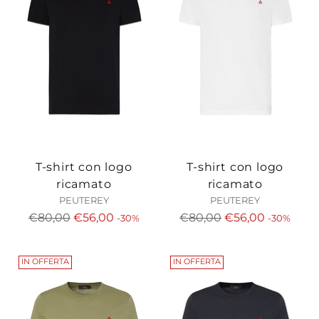
T-shirt con logo
T-shirt con logo
ricamato
ricamato
PEUTEREY
PEUTEREY
Prezzo
Prezzo
€80,00
€56,00
€80,00
€56,00
-30%
-30%
di
di
listino
listino
IN OFFERTA
IN OFFERTA