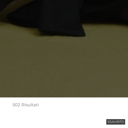
502 Risultati
ESAURITO