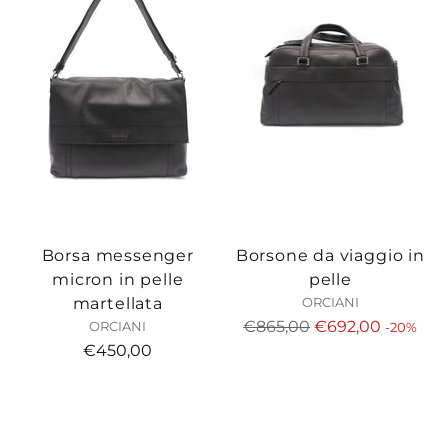
Borsa messenger
Borsone da viaggio in
micron in pelle
pelle
martellata
ORCIANI
Prezzo
€865,00
€692,00
ORCIANI
-20%
di
€450,00
listino