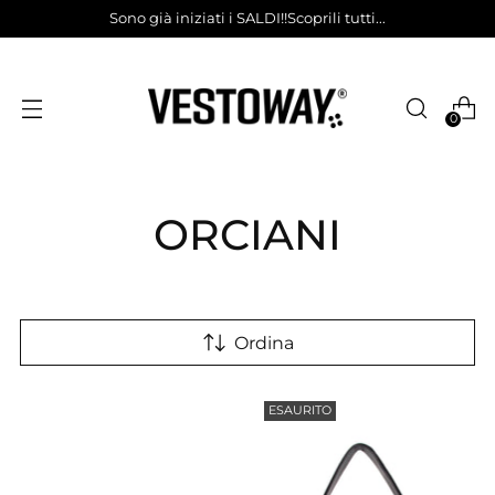
Sono già iniziati i SALDI!!Scoprili tutti...
0
ORCIANI
Ordina
ESAURITO