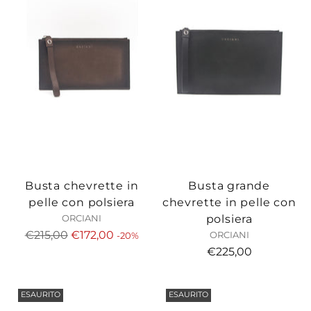
Busta chevrette in
Busta grande
pelle con polsiera
chevrette in pelle con
polsiera
ORCIANI
Prezzo
€215,00
€172,00
ORCIANI
-20%
di
€225,00
listino
ESAURITO
ESAURITO