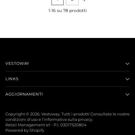
1-16 su 78 prodotti
VESTOWAY
LINKS
AGGIORNAMENTI
Copyright © 2026,
Vestoway
. Tutti i prodotti Consultate le nostre
condizioni d'uso e l'informativa sulla privacy.
Retail Management srl - P.I. 03017520804
Powered by Shopify