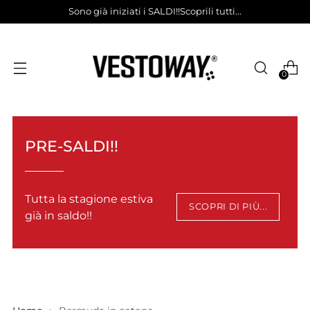
Sono già iniziati i SALDI!!Scoprili tutti...
0
PRE-SALDI!!
Tutta la stagione estiva
SCOPRI DI PIÙ...
già in saldo!!