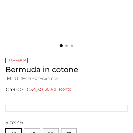
IN OFFERTA
Bermuda in cotone
IMPURE
SKU: REYGAB C68
Prezzo
€49,00
€34,30
30% di sconto
di
listino
Size:
46