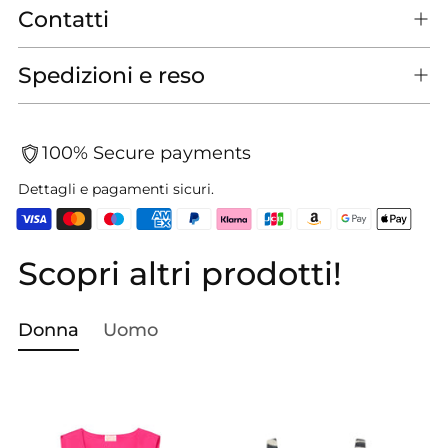
Contatti
Spedizioni e reso
100% Secure payments
Dettagli e pagamenti sicuri.
Scopri altri prodotti!
Aggiungere
un
prodotto
Donna
Uomo
al
carrello...