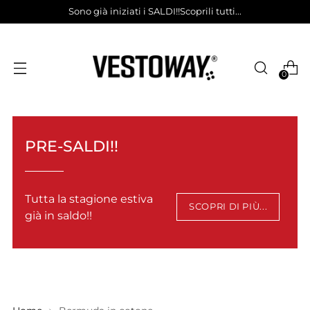
Sono già iniziati i SALDI!!Scoprili tutti...
0
PRE-SALDI!!
Tutta la stagione estiva
SCOPRI DI PIÙ...
già in saldo!!