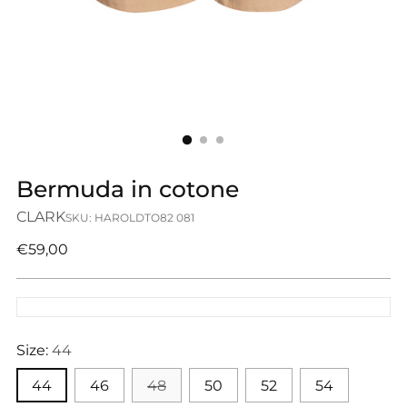
Bermuda in cotone
CLARK
SKU: HAROLDTO82 081
Prezzo
€59,00
di
listino
Size:
44
44
46
48
50
52
54