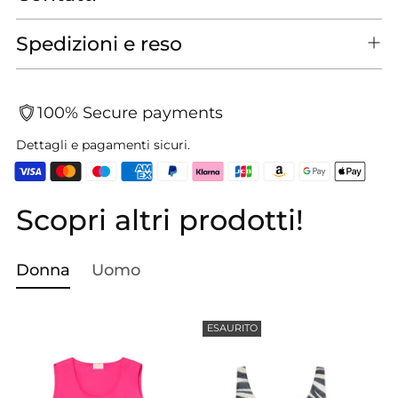
Spedizioni e reso
100% Secure payments
Dettagli e pagamenti sicuri.
Scopri altri prodotti!
Aggiungere
un
prodotto
Donna
Uomo
al
carrello...
ESAURITO