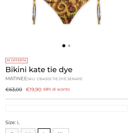
IN OFFERTA
Bikini kate tie dye
MATINEE
SKU: CB4005 TIE DYE SENAPE
Prezzo
€63,00
€19,90
68% di sconto
di
listino
Size:
L