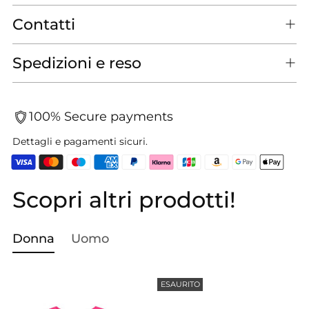
Contatti
Spedizioni e reso
100% Secure payments
Dettagli e pagamenti sicuri.
Scopri altri prodotti!
Aggiungere
un
prodotto
Donna
Uomo
al
carrello...
ESAURITO