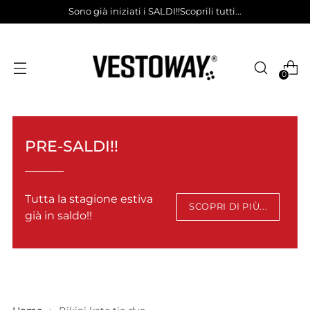
Sono già iniziati i SALDI!!Scoprili tutti...
0
PRE-SALDI!!
Tutta la stagione estiva
SCOPRI DI PIÙ...
già in saldo!!