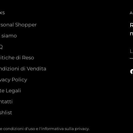
KS
A
rsonal Shopper
R
n
i siamo
Q
L
t
itiche di Reso
e
dizioni di Vendita
vacy Policy
e Legali
tatti
hlist
tre condizioni d'uso e l'informativa sulla privacy.