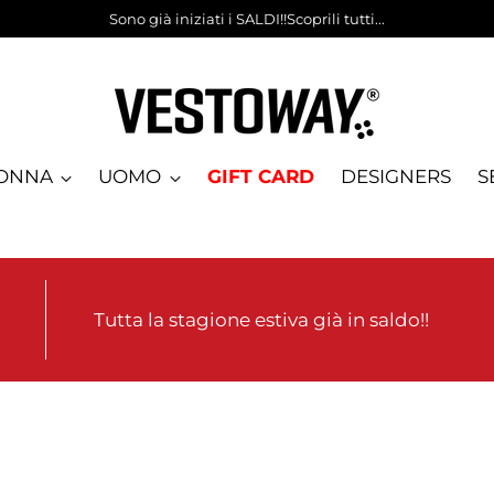
Sono già iniziati i SALDI!!Scoprili tutti...
ONNA
UOMO
GIFT CARD
DESIGNERS
S
Tutta la stagione estiva già in saldo!!