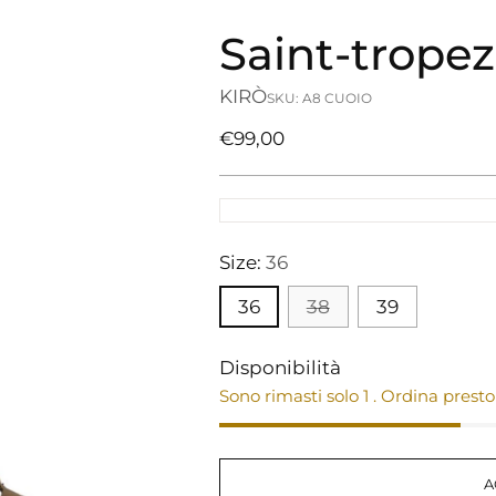
Saint-tropez
KIRÒ
SKU: A8 CUOIO
Prezzo
€99,00
di
listino
Size:
36
36
38
39
Disponibilità
Sono rimasti solo 1 . Ordina presto
A