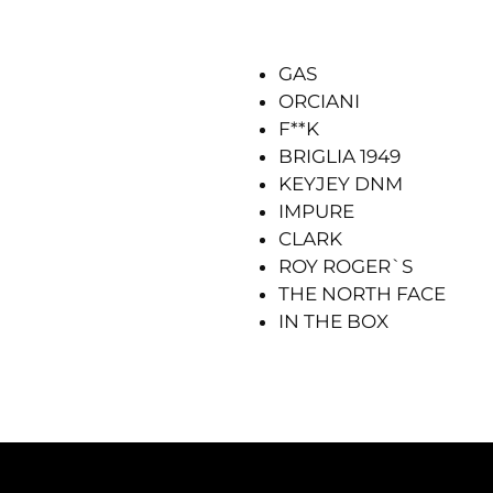
GAS
ORCIANI
F**K
BRIGLIA 1949
KEYJEY DNM
IMPURE
CLARK
ROY ROGER`S
THE NORTH FACE
IN THE BOX