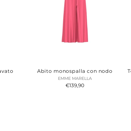
avato
Abito monospalla con nodo
T
EMME MARELLA
€139,90