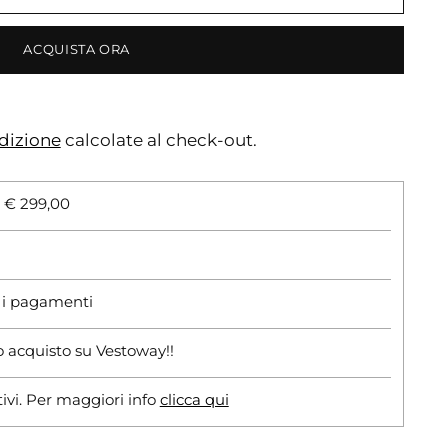
ACQUISTA ORA
dizione
calcolate al check-out.
i € 299,00
r i pagamenti
o acquisto su Vestoway!!
tivi. Per maggiori info
clicca qui