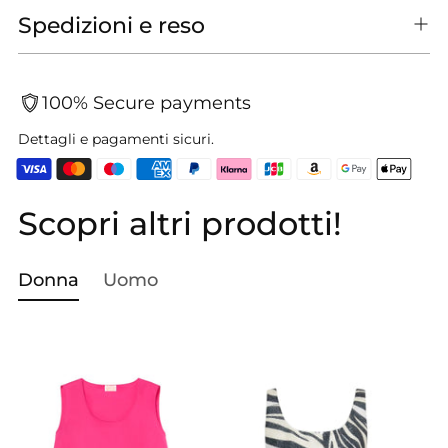
Spedizioni e reso
100% Secure payments
Dettagli e pagamenti sicuri.
Scopri altri prodotti!
Aggiungere
un
prodotto
Donna
Uomo
al
carrello...