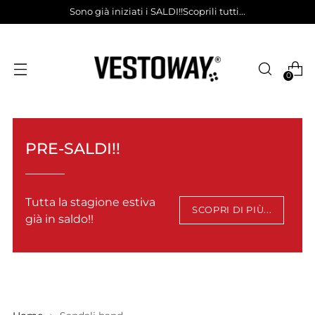
Sono già iniziati i SALDI!!Scoprili tutti...
0
PRE-SALDI!!
Tutta la stagione estiva
SCOPRI DI PIÙ...
già in saldo!!