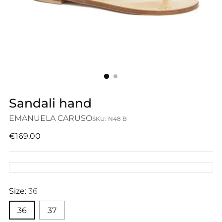
Sandali hand
EMANUELA CARUSO
SKU: N48 B
Prezzo
€169,00
di
listino
Size:
36
36
37