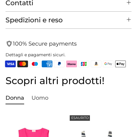
Contatti
Spedizioni e reso
100% Secure payments
Dettagli e pagamenti sicuri.
Scopri altri prodotti!
Aggiungere
un
prodotto
Donna
Uomo
al
carrello...
ESAURITO