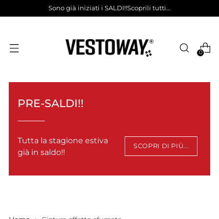
Sono già iniziati i SALDI!!Scoprili tutti...
0
PRE-SALDI!!
Tutta la stagione estiva
SCOPRI DI PIÙ...
già in saldo!!