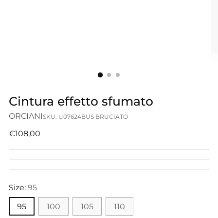
Cintura effetto sfumato
ORCIANI
SKU: U07624BUS BRUCIATO
Prezzo
€108,00
di
listino
Size:
95
95
100
105
110