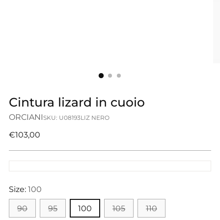
Cintura lizard in cuoio
ORCIANI
SKU: U08193LIZ NERO
Prezzo
€103,00
di
listino
Size:
100
90
95
100
105
110