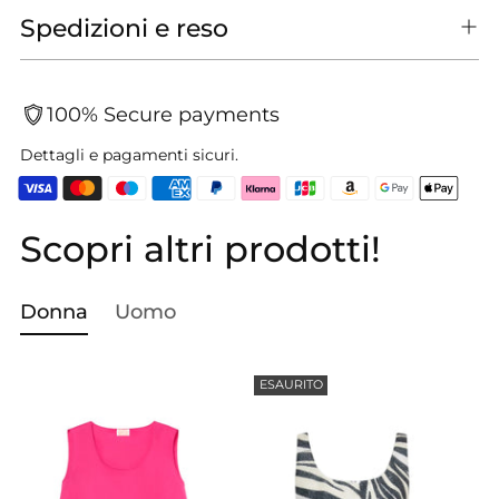
Spedizioni e reso
100% Secure payments
Dettagli e pagamenti sicuri.
Scopri altri prodotti!
Aggiungere
un
prodotto
Donna
Uomo
al
carrello...
ESAURITO