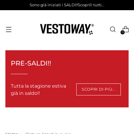
Sono già iniziati i SALDI!!Scoprili tutti...
0
PRE-SALDI!!
Tutta la stagione estiva
SCOPRI DI PIÙ...
già in saldo!!