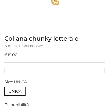
Collana chunky lettera e
NALI
SKU: EMCL1051 ORO
Prezzo
€19,00
di
listino
Size:
UNICA
UNICA
Disponibilità