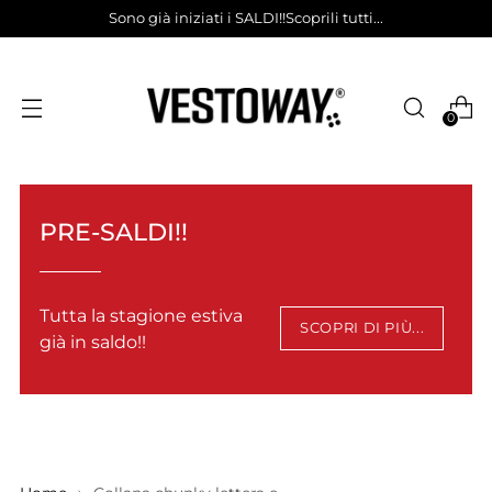
Sono già iniziati i SALDI!!Scoprili tutti...
0
PRE-SALDI!!
Tutta la stagione estiva
SCOPRI DI PIÙ...
già in saldo!!