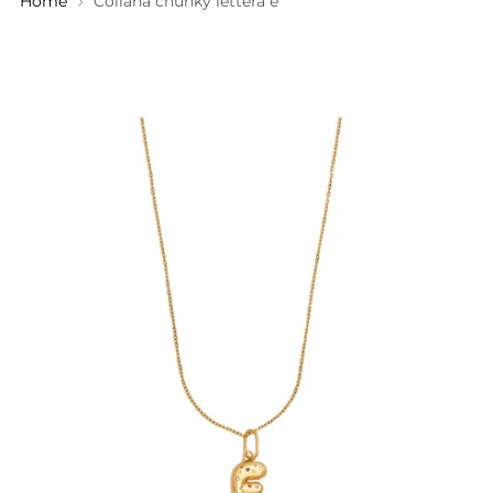
Home
Collana chunky lettera e