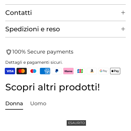
Contatti
Spedizioni e reso
100% Secure payments
Dettagli e pagamenti sicuri.
Scopri altri prodotti!
Aggiungere
un
prodotto
Donna
Uomo
al
carrello...
ESAURITO