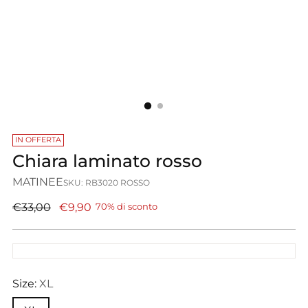
IN OFFERTA
Chiara laminato rosso
MATINEE
SKU: RB3020 ROSSO
Prezzo
€33,00
€9,90
70% di sconto
di
listino
Size:
XL