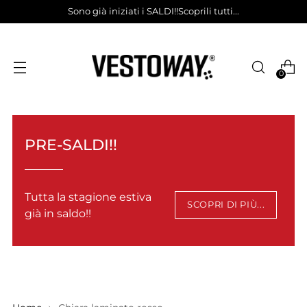
Sono già iniziati i SALDI!!Scoprili tutti...
0
PRE-SALDI!!
Tutta la stagione estiva
SCOPRI DI PIÙ...
già in saldo!!