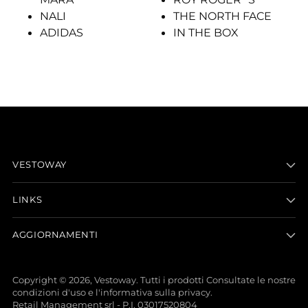
NALI
THE NORTH FACE
ADIDAS
IN THE BOX
VESTOWAY
LINKS
AGGIORNAMENTI
Copyright © 2026,
Vestoway
. Tutti i prodotti Consultate le nostre
condizioni d'uso e l'informativa sulla privacy.
Retail Management srl - P.I. 03017520804