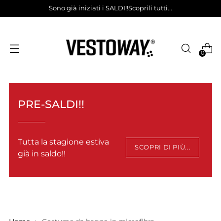
Sono già iniziati i SALDI!!Scoprili tutti...
0
PRE-SALDI!!
Tutta la stagione estiva
SCOPRI DI PIÙ...
già in saldo!!