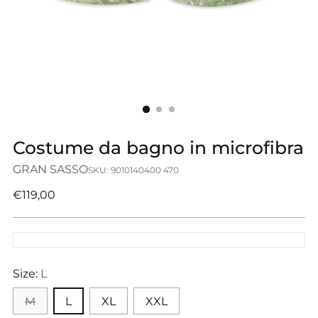
Costume da bagno in microfibra
GRAN SASSO
SKU: 9010140400 470
Prezzo
€119,00
di
listino
Size:
L
M
L
XL
XXL