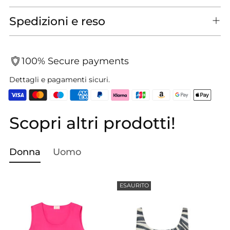
Spedizioni e reso
100% Secure payments
Dettagli e pagamenti sicuri.
Scopri altri prodotti!
Aggiungere
un
prodotto
Donna
Uomo
al
carrello...
ESAURITO