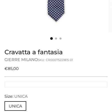
Cravatta a fantasia
GIERRE MILANO
SKU: CR00075221815 01
Prezzo
€85,00
di
listino
Size:
UNICA
UNICA