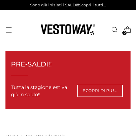
Sono già iniziati i SALDI!!Scoprili tutti...
0
PRE-SALDI!!
Tutta la stagione estiva
SCOPRI DI PIÙ...
già in saldo!!