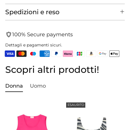
Spedizioni e reso
100% Secure payments
Dettagli e pagamenti sicuri.
Scopri altri prodotti!
Aggiungere
un
prodotto
Donna
Uomo
al
carrello...
ESAURITO