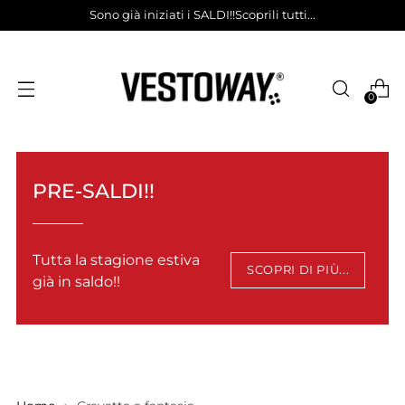
Sono già iniziati i SALDI!!Scoprili tutti...
0
PRE-SALDI!!
Tutta la stagione estiva
SCOPRI DI PIÙ...
già in saldo!!