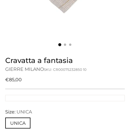
Cravatta a fantasia
GIERRE MILANO
SKU: CR00075232850 10
Prezzo
€85,00
di
listino
Size:
UNICA
UNICA