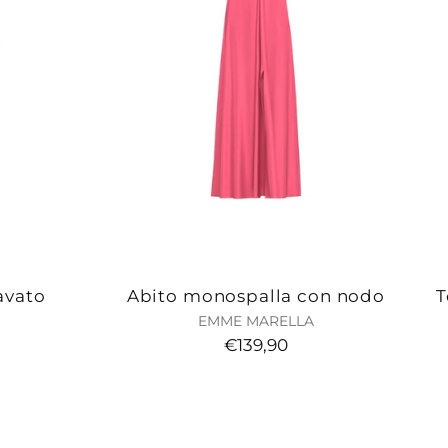
avato
Abito monospalla con nodo
T
EMME MARELLA
€139,90