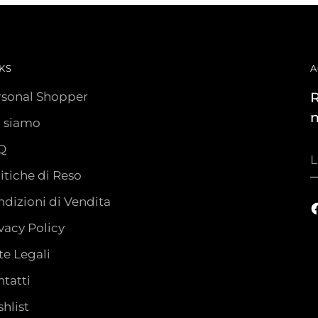
KS
A
rsonal Shopper
R
n
i siamo
Q
L
t
itiche di Reso
e
dizioni di Vendita
vacy Policy
e Legali
tatti
hlist