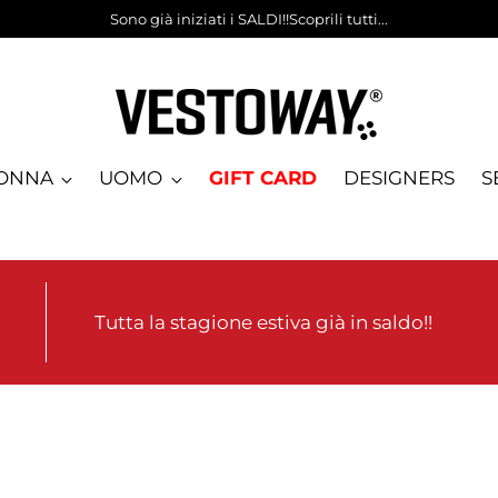
Sono già iniziati i SALDI!!Scoprili tutti...
ONNA
UOMO
GIFT CARD
DESIGNERS
S
Tutta la stagione estiva già in saldo!!