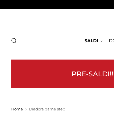
SALDI
D
PRE-SALDI!!
Home
Diadora game step