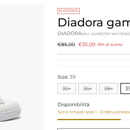
IN OFFERTA
Diadora gam
DIADORA
SKU: GAMESTEP WHITE/B
Prezzo
€85,00
€35,00
59% di sconto
di
listino
Size:
39
35+
36+
38+
3
Disponibilità
Sono rimasti solo 1 . Ordina presto