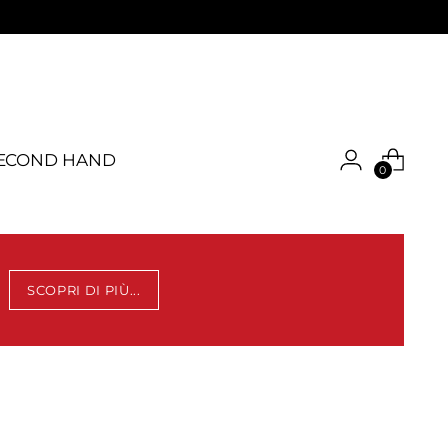
ECOND HAND
0
SCOPRI DI PIÙ...