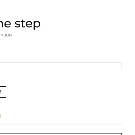
e step
ONBON
9
!