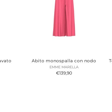
avato
Abito monospalla con nodo
T
EMME MARELLA
€139,90