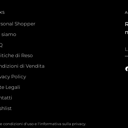
KS
A
rsonal Shopper
R
n
i siamo
Q
L
t
itiche di Reso
e
dizioni di Vendita
vacy Policy
e Legali
tatti
hlist
tre condizioni d'uso e l'informativa sulla privacy.