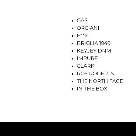
GAS
ORCIANI
F**K
BRIGLIA 1949
KEYJEY DNM
IMPURE
CLARK
ROY ROGER`S
THE NORTH FACE
IN THE BOX