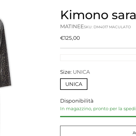
Kimono sara 
MATINEE
SKU: DM4017 MACULATO
Prezzo
€125,00
di
listino
Size:
UNICA
UNICA
Disponibilità
In magazzino, pronto per la sped
A