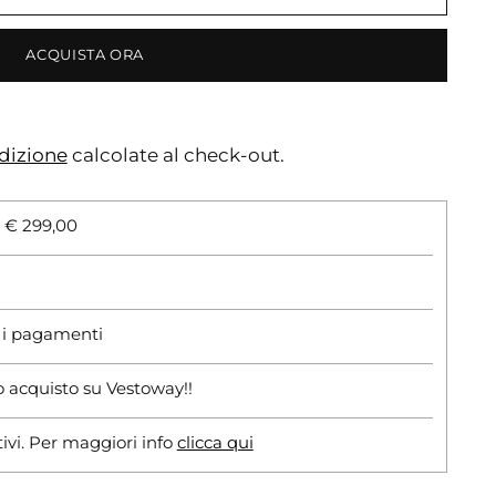
ACQUISTA ORA
dizione
calcolate al check-out.
i € 299,00
r i pagamenti
o acquisto su Vestoway!!
tivi. Per maggiori info
clicca qui