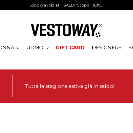
Sono già iniziati i SALDI!!Scoprili tutti...
ONNA
UOMO
GIFT CARD
DESIGNERS
S
Tutta la stagione estiva già in saldo!!