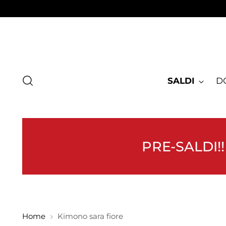
SALDI
D
PRE-SALDI!!
Home
Kimono sara fiore