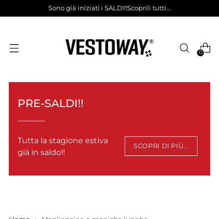
Sono già iniziati i SALDI!!Scoprili tutti...
0
PRE-SALDI!!
Tutta la stagione estiva
SCOPRI DI PIÙ...
già in saldo!!