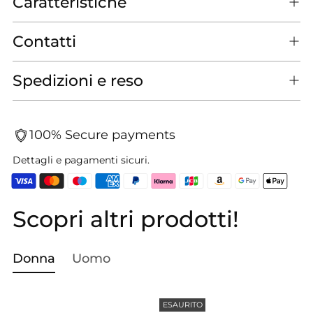
Caratteristiche
Contatti
Spedizioni e reso
100% Secure payments
Dettagli e pagamenti sicuri.
Scopri altri prodotti!
Aggiungere
un
prodotto
Donna
Uomo
al
carrello...
ESAURITO