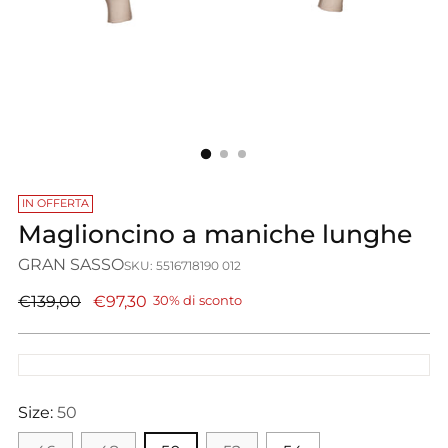
IN OFFERTA
Maglioncino a maniche lunghe
GRAN SASSO
SKU: 5516718190 012
Prezzo
€139,00
€97,30
30% di sconto
di
listino
Size:
50