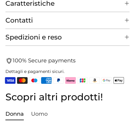
Caratteristiche
Contatti
Spedizioni e reso
100% Secure payments
Dettagli e pagamenti sicuri.
Scopri altri prodotti!
Aggiungere
un
prodotto
Donna
Uomo
al
carrello...