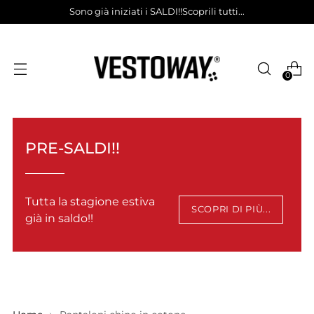
Sono già iniziati i SALDI!!Scoprili tutti...
0
PRE-SALDI!!
Tutta la stagione estiva
SCOPRI DI PIÙ...
già in saldo!!