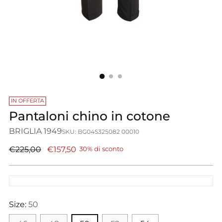
IN OFFERTA
Pantaloni chino in cotone
BRIGLIA 1949
SKU: BG04S325082 00010
Prezzo
€225,00
€157,50
30% di sconto
di
listino
Size:
50