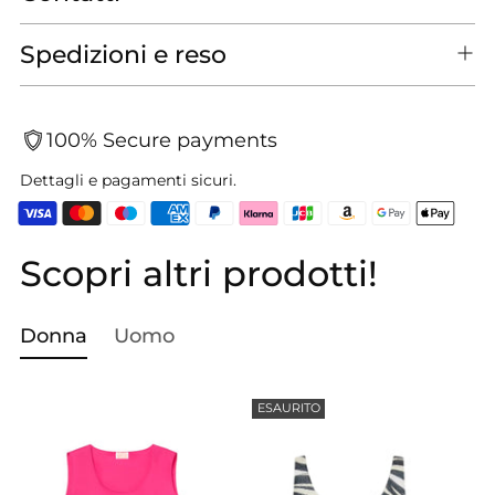
Spedizioni e reso
100% Secure payments
Dettagli e pagamenti sicuri.
Scopri altri prodotti!
Aggiungere
un
prodotto
Donna
Uomo
al
carrello...
ESAURITO