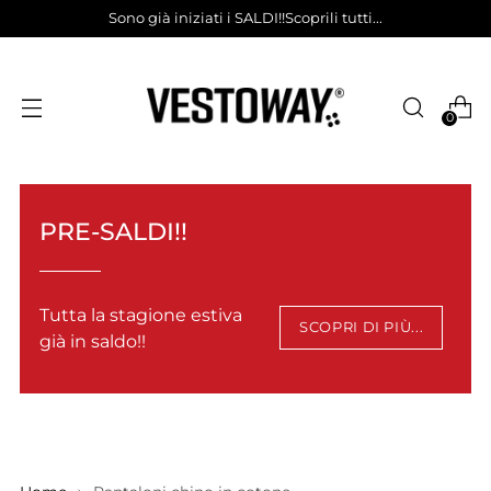
Sono già iniziati i SALDI!!Scoprili tutti...
0
PRE-SALDI!!
Tutta la stagione estiva
SCOPRI DI PIÙ...
già in saldo!!