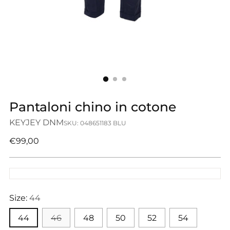
Pantaloni chino in cotone
KEYJEY DNM
SKU: 048651183 BLU
Prezzo
€99,00
di
listino
Size:
44
44
46
48
50
52
54