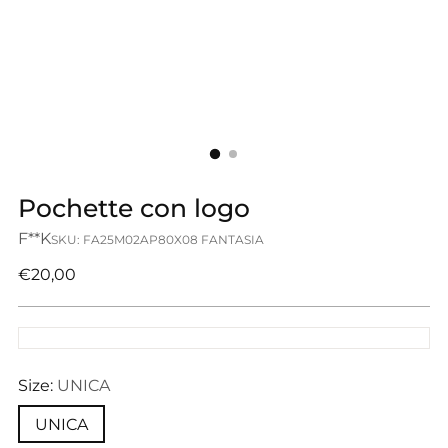
Pochette con logo
F**K
SKU: FA25M02AP80X08 FANTASIA
Prezzo
€20,00
di
listino
Size:
UNICA
UNICA