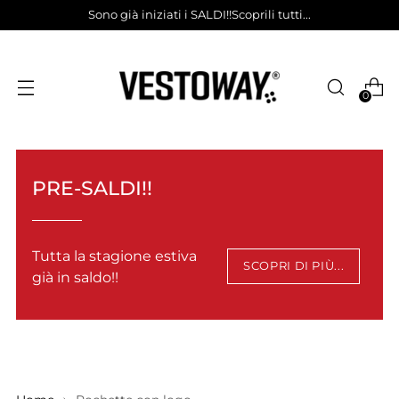
Sono già iniziati i SALDI!!Scoprili tutti...
0
PRE-SALDI!!
Tutta la stagione estiva
SCOPRI DI PIÙ...
già in saldo!!