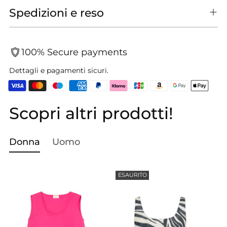
Spedizioni e reso
100% Secure payments
Dettagli e pagamenti sicuri.
Scopri altri prodotti!
Aggiungere
un
prodotto
Donna
Uomo
al
carrello...
ESAURITO