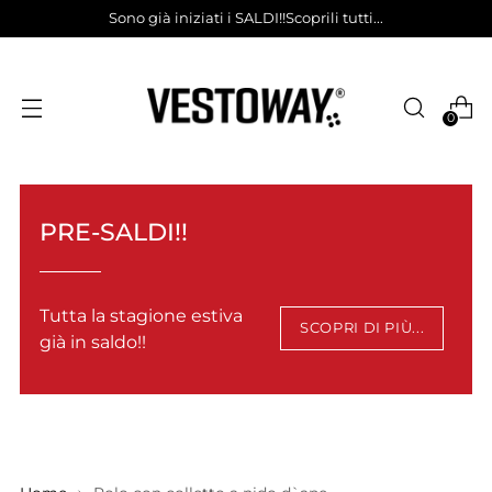
Sono già iniziati i SALDI!!Scoprili tutti...
0
PRE-SALDI!!
Tutta la stagione estiva
SCOPRI DI PIÙ...
già in saldo!!