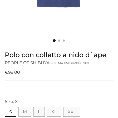
Polo con colletto a nido d`ape
PEOPLE OF SHIBUYA
SKU: MAJIMEPM888 760
Prezzo
€99,00
di
listino
Size:
S
S
M
L
XL
XXL