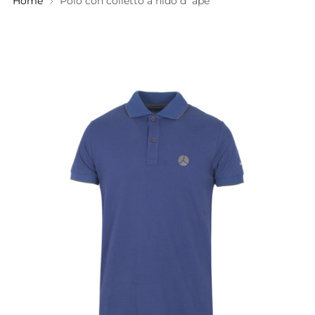
Home
Polo con colletto a nido d`ape