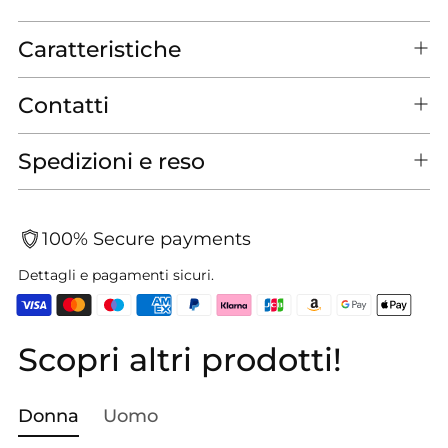
Caratteristiche
Contatti
Spedizioni e reso
100% Secure payments
Dettagli e pagamenti sicuri.
Scopri altri prodotti!
Aggiungere
un
prodotto
Donna
Uomo
al