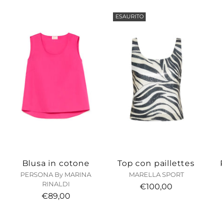
carrello...
ESAURITO
Blusa in cotone
Top con paillettes
PERSONA By MARINA
MARELLA SPORT
RINALDI
€100,00
€89,00