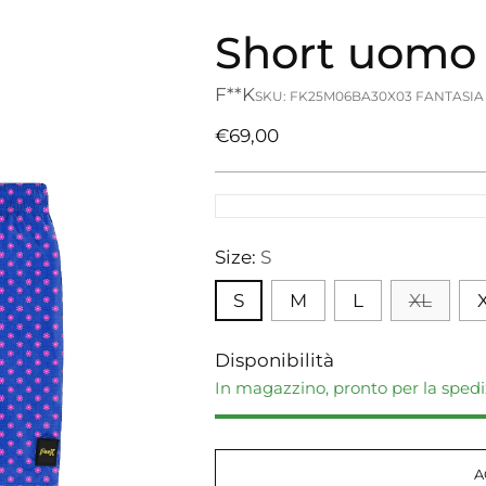
Short uomo 
F**K
SKU: FK25M06BA30X03 FANTASIA
Prezzo
€69,00
di
listino
Size:
S
S
M
L
XL
Disponibilità
In magazzino, pronto per la sped
A