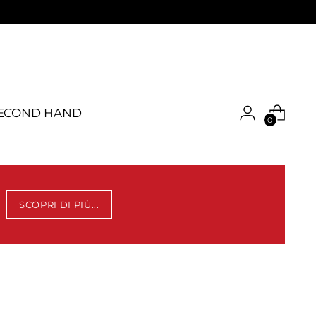
ECOND HAND
0
SCOPRI DI PIÙ...