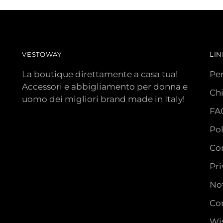
VESTOWAY
LIN
La boutique direttamente a casa tua!
Pe
Accessori e abbigliamento per donna e
Ch
uomo dei migliori brand made in Italy!
FA
Pol
Con
Pri
Not
Con
Wis