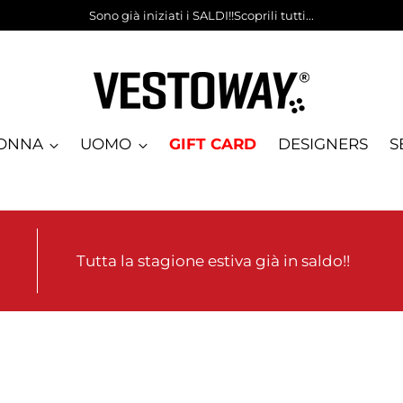
Sono già iniziati i SALDI!!Scoprili tutti...
ONNA
UOMO
GIFT CARD
DESIGNERS
S
Tutta la stagione estiva già in saldo!!