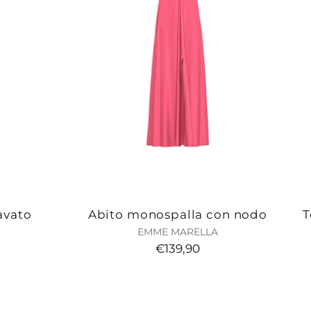
avato
Abito monospalla con nodo
T
EMME MARELLA
€139,90