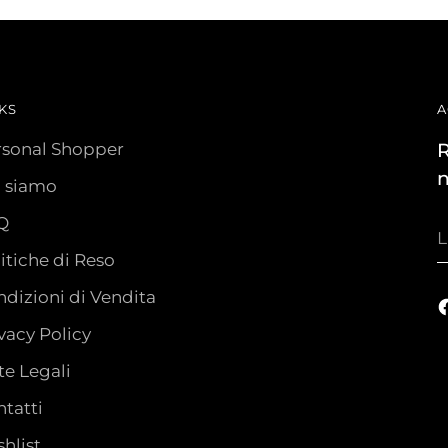
KS
A
rsonal Shopper
R
n
i siamo
Q
L
t
itiche di Reso
e
dizioni di Vendita
vacy Policy
e Legali
tatti
hlist