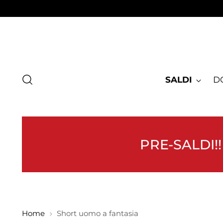
SALDI
D
PRE-SALDI!!
Home
Short uomo a fantasia