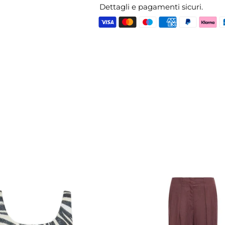
Dettagli e pagamenti sicuri.
Aggiungere
un
prodotto
al
carrello...