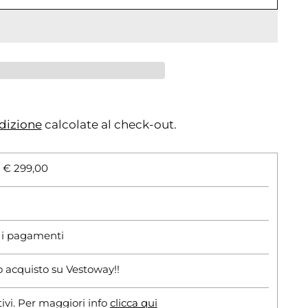
dizione
calcolate al check-out.
i € 299,00
r i pagamenti
o acquisto su Vestoway!!
tivi. Per maggiori info
clicca qui