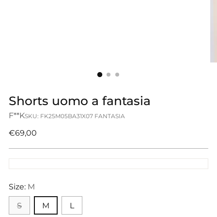
Shorts uomo a fantasia
F**K
SKU: FK25M05BA31X07 FANTASIA
Prezzo
€69,00
di
listino
Size:
M
S
M
L