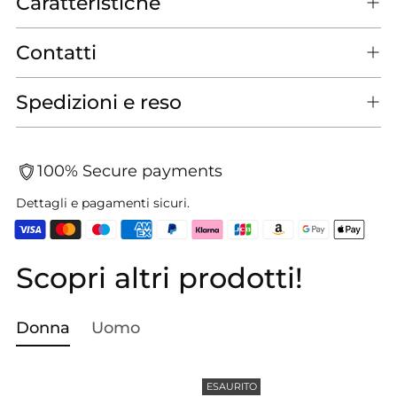
Caratteristiche
Contatti
Spedizioni e reso
100% Secure payments
Dettagli e pagamenti sicuri.
Scopri altri prodotti!
Aggiungere
un
prodotto
Donna
Uomo
al
carrello...
ESAURITO