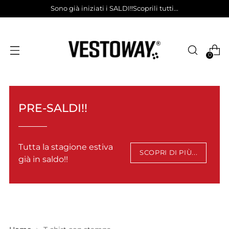
Sono già iniziati i SALDI!!Scoprili tutti...
0
PRE-SALDI!!
Tutta la stagione estiva
SCOPRI DI PIÙ...
già in saldo!!