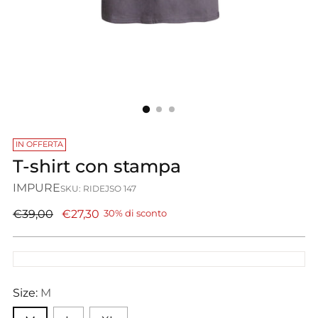
IN OFFERTA
T-shirt con stampa
IMPURE
SKU: RIDEJSO 147
Prezzo
€39,00
€27,30
30% di sconto
di
listino
Size:
M