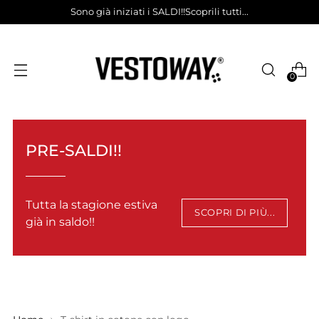
Sono già iniziati i SALDI!!Scoprili tutti...
0
PRE-SALDI!!
Tutta la stagione estiva
SCOPRI DI PIÙ...
già in saldo!!