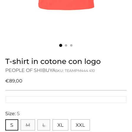
T-shirt in cotone con logo
PEOPLE OF SHIBUYA
SKU: TEAMPM444 410
Prezzo
€89,00
di
listino
Size:
S
S
M
L
XL
XXL