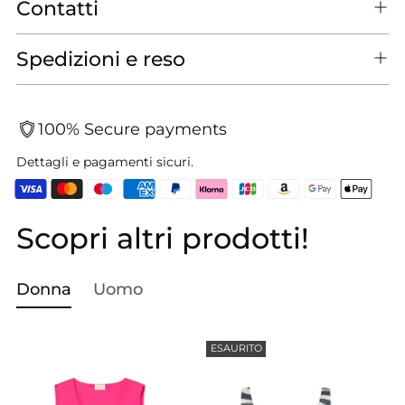
Contatti
Spedizioni e reso
100% Secure payments
Dettagli e pagamenti sicuri.
Scopri altri prodotti!
Aggiungere
un
prodotto
Donna
Uomo
al
carrello...
ESAURITO