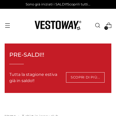
Sono già iniziati i SALDI!!Scoprili tutti...
0
PRE-SALDI!!
Tutta la stagione estiva
SCOPRI DI PIÙ...
già in saldo!!