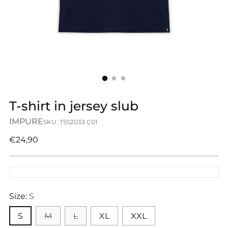
T-shirt in jersey slub
IMPURE
SKU: TSS2033 C01
Prezzo
€24,90
di
listino
Size:
S
S
M
L
XL
XXL