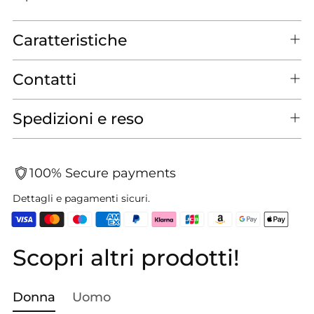
Caratteristiche
Contatti
Spedizioni e reso
100% Secure payments
Dettagli e pagamenti sicuri.
Scopri altri prodotti!
Aggiungere
un
prodotto
Donna
Uomo
al