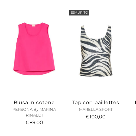
carrello...
ESAURITO
Blusa in cotone
Top con paillettes
PERSONA By MARINA
MARELLA SPORT
RINALDI
€100,00
€89,00