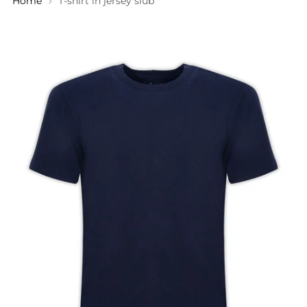
Home
T-shirt in jersey slub