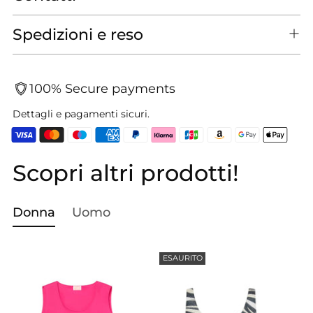
Spedizioni e reso
100% Secure payments
Dettagli e pagamenti sicuri.
Scopri altri prodotti!
Aggiungere
un
prodotto
Donna
Uomo
al
carrello...
ESAURITO