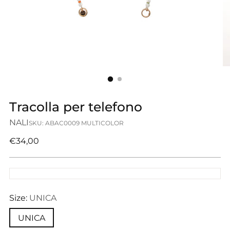
Tracolla per telefono
NALI
SKU: ABAC0009 MULTICOLOR
Prezzo
€34,00
di
listino
Size:
UNICA
UNICA