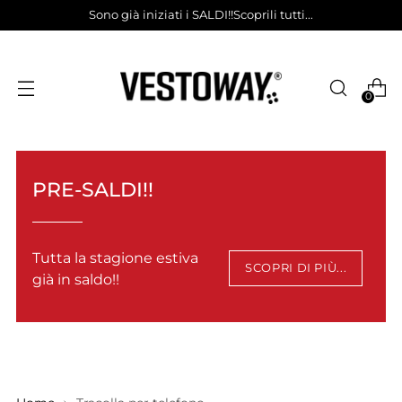
Sono già iniziati i SALDI!!Scoprili tutti...
0
PRE-SALDI!!
Tutta la stagione estiva
SCOPRI DI PIÙ...
già in saldo!!