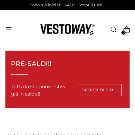
Sono già iniziati i SALDI!!Scoprili tutti...
0
PRE-SALDI!!
Tutta la stagione estiva
SCOPRI DI PIÙ...
già in saldo!!