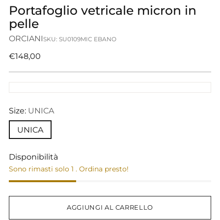
Portafoglio vetricale micron in
pelle
ORCIANI
SKU: SU0109MIC EBANO
Prezzo
€148,00
di
listino
Size:
UNICA
UNICA
Disponibilità
Sono rimasti solo 1 . Ordina presto!
AGGIUNGI AL CARRELLO