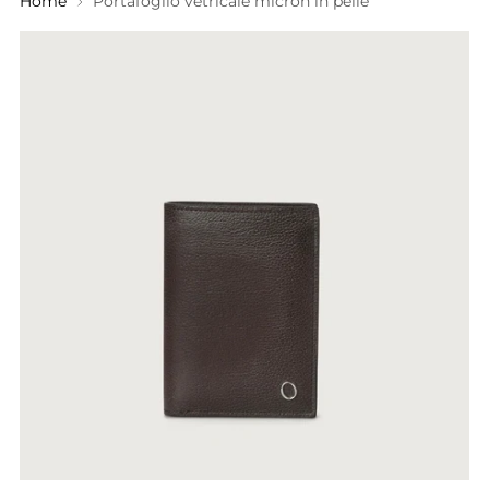
Home
Portafoglio vetricale micron in pelle