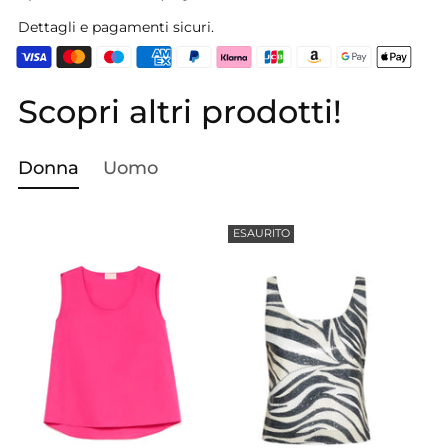
Dettagli e pagamenti sicuri.
Scopri altri prodotti!
Aggiungere
un
prodotto
Donna
Uomo
al
carrello...
ESAURITO