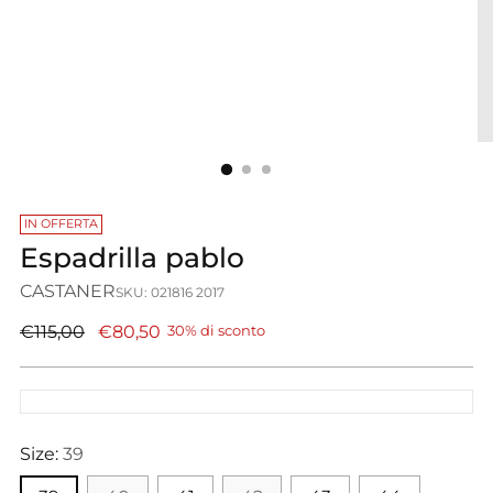
IN OFFERTA
Espadrilla pablo
CASTANER
SKU: 021816 2017
Prezzo
€115,00
€80,50
30% di sconto
di
listino
Size:
39