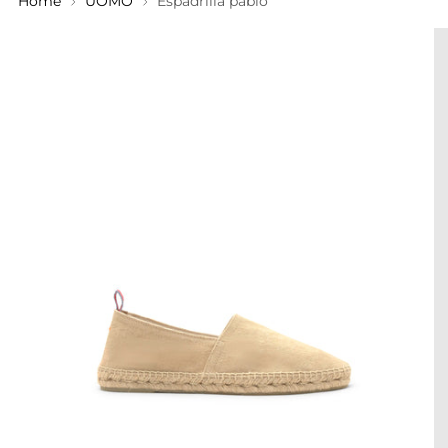
Home
UOMO
Espadrilla pablo