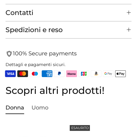
Contatti
Spedizioni e reso
100% Secure payments
Dettagli e pagamenti sicuri.
Scopri altri prodotti!
Aggiungere
un
prodotto
Donna
Uomo
al
carrello...
ESAURITO