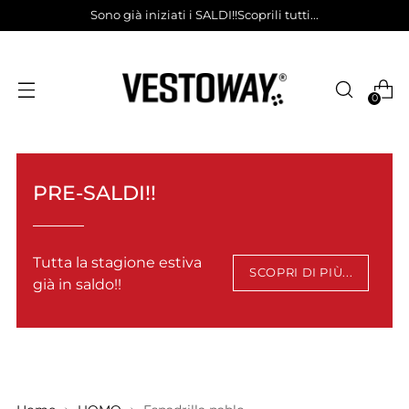
Sono già iniziati i SALDI!!Scoprili tutti...
0
PRE-SALDI!!
Tutta la stagione estiva
SCOPRI DI PIÙ...
già in saldo!!