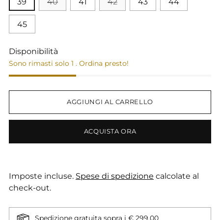
39
40
41
42
43
44
45
Disponibilità
Sono rimasti solo 1 . Ordina presto!
AGGIUNGI AL CARRELLO
ACQUISTA ORA
Imposte incluse.
Spese di spedizione
calcolate al
check-out.
Spedizione gratuita sopra i € 299,00