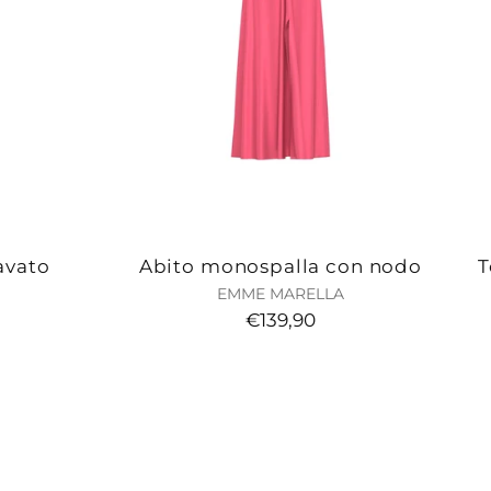
avato
Abito monospalla con nodo
T
EMME MARELLA
€139,90