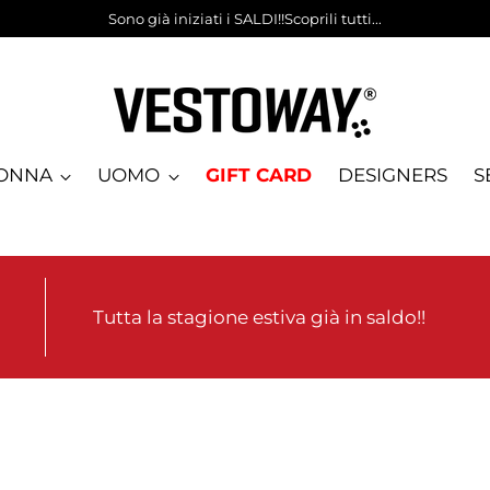
Sono già iniziati i SALDI!!Scoprili tutti...
ONNA
UOMO
GIFT CARD
DESIGNERS
S
Tutta la stagione estiva già in saldo!!