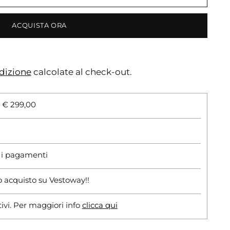
ACQUISTA ORA
dizione
calcolate al check-out.
i € 299,00
r i pagamenti
o acquisto su Vestoway!!
tivi. Per maggiori info
clicca qui