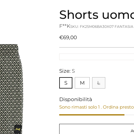
Shorts uomo
F**K
SKU: FK25M06BA30X07 FANTASIA
Prezzo
€69,00
di
listino
Size:
S
S
M
L
Disponibilità
Sono rimasti solo 1 . Ordina presto
A