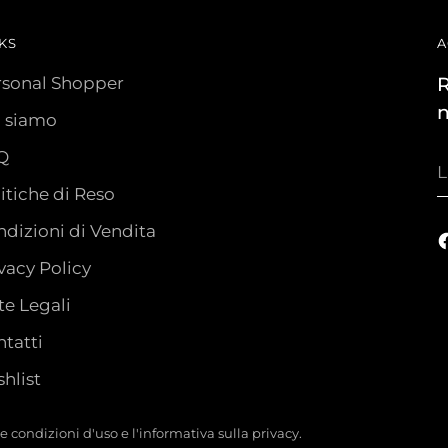
KS
A
rsonal Shopper
R
n
i siamo
Q
L
t
itiche di Reso
e
dizioni di Vendita
vacy Policy
e Legali
tatti
hlist
tre condizioni d'uso e l'informativa sulla privacy.