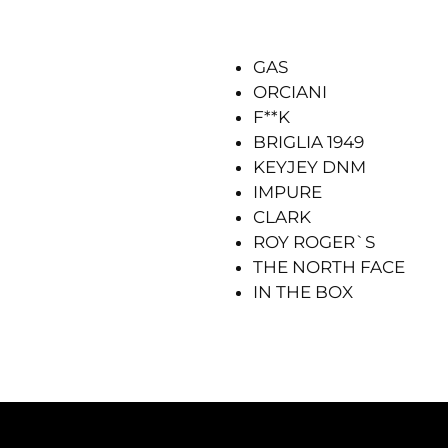
GAS
ORCIANI
F**K
BRIGLIA 1949
KEYJEY DNM
IMPURE
CLARK
ROY ROGER`S
THE NORTH FACE
IN THE BOX