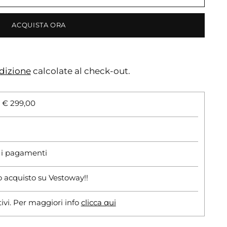
ACQUISTA ORA
dizione
calcolate al check-out.
i € 299,00
r i pagamenti
o acquisto su Vestoway!!
tivi. Per maggiori info
clicca qui