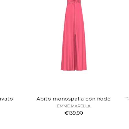
avato
Abito monospalla con nodo
T
EMME MARELLA
€139,90