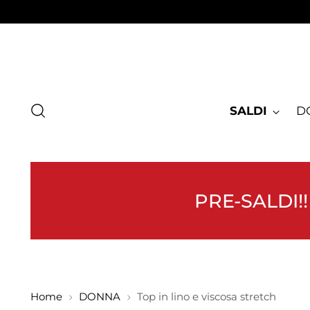
SALDI
D
PRE-SALDI!!
Home
DONNA
Top in lino e viscosa stretch