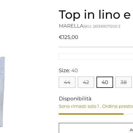
Top in lino e
MARELLA
SKU: 2613161071200 3
Prezzo
€125,00
di
listino
Size:
40
44
42
40
38
Disponibilità
Sono rimasti solo 1 . Ordina presto
A