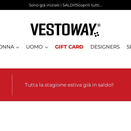
Sono già iniziati i SALDI!!Scoprili tutti...
ONNA
UOMO
GIFT CARD
DESIGNERS
S
Tutta la stagione estiva già in saldo!!