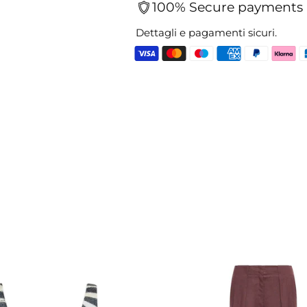
100% Secure payments
Dettagli e pagamenti sicuri.
Aggiungere
un
prodotto
al
carrello...