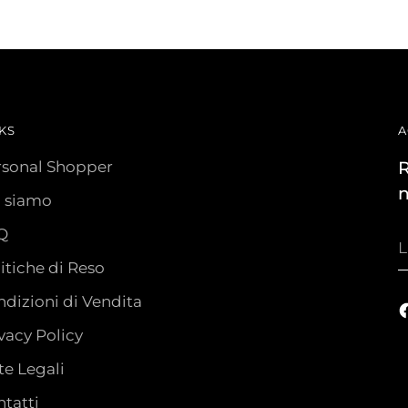
KS
A
rsonal Shopper
R
n
i siamo
Q
L
t
itiche di Reso
e
dizioni di Vendita
vacy Policy
e Legali
tatti