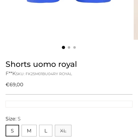
Shorts uomo royal
F**K
SKU: FK25M01BU04RY ROYAL
Prezzo
€69,00
di
listino
Size:
S
S
M
L
XL