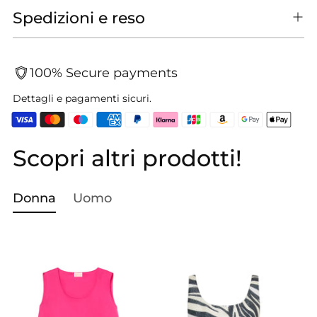
Spedizioni e reso
100% Secure payments
Dettagli e pagamenti sicuri.
Scopri altri prodotti!
Aggiungere
un
prodotto
Donna
Uomo
al
carrello...