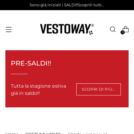
Sono già iniziati i SALDI!!Scoprili tutti...
0
PRE-SALDI!!
Tutta la stagione estiva
SCOPRI DI PIÙ...
già in saldo!!