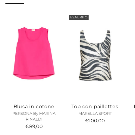
al
carrello...
ESAURITO
Blusa in cotone
Top con paillettes
PERSONA By MARINA
MARELLA SPORT
RINALDI
€100,00
€89,00