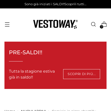
Sono già iniziati i SALDI!!Scoprili tutti...
0
PRE-SALDI!!
Tutta la stagione estiva
SCOPRI DI PIÙ...
già in saldo!!