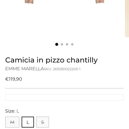
Camicia in pizzo chantilly
EMME MARELLA
SKU: 2615951022200 1
Prezzo
€119,90
di
listino
Size:
L
M
L
S