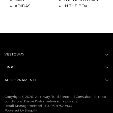
ADIDAS
IN THE BOX
VESTOWAY
LINKS
AGGIORNAMENTI
Copyright © 2026,
Vestoway
. Tutti i prodotti Consultate le nostre
condizioni d'uso e l'informativa sulla privacy.
Retail Management srl - P.I. 03017520804
Powered by Shopify