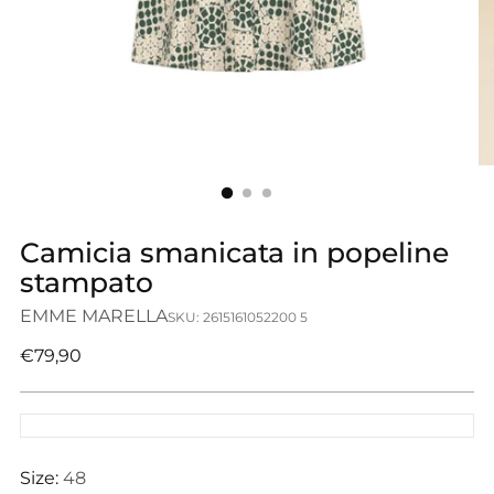
Camicia smanicata in popeline
stampato
EMME MARELLA
SKU: 2615161052200 5
Prezzo
€79,90
di
listino
Size:
48