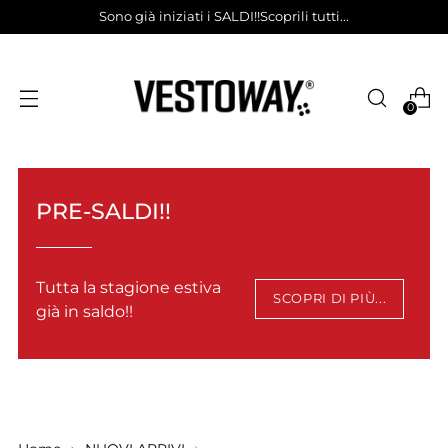
Sono già iniziati i SALDI!!Scoprili tutti...
0
PRE-SALDI!!
Tutta la stagione estiva
SCOPRI DI PIÙ...
già in saldo!!