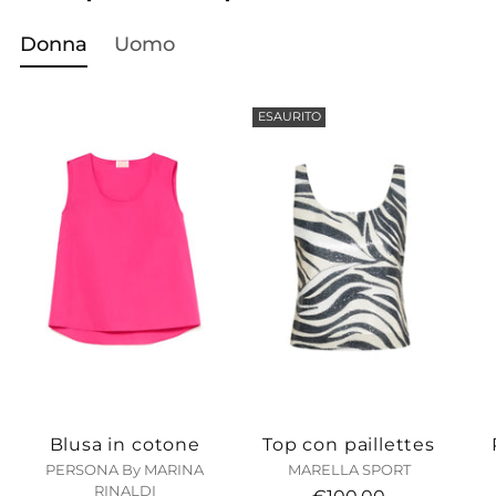
un
prodotto
Donna
Uomo
al
carrello...
ESAURITO
Blusa in cotone
Top con paillettes
PERSONA By MARINA
MARELLA SPORT
RINALDI
€100,00