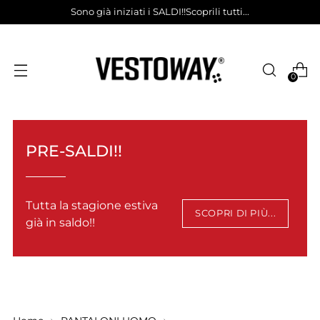
Sono già iniziati i SALDI!!Scoprili tutti...
0
PRE-SALDI!!
Tutta la stagione estiva
SCOPRI DI PIÙ...
già in saldo!!