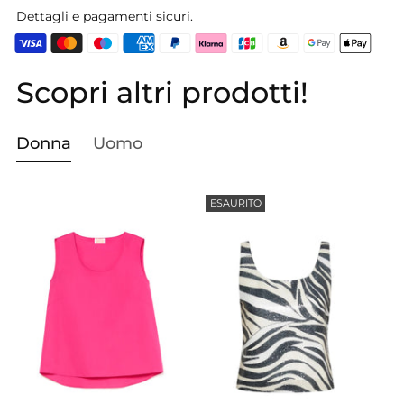
Dettagli e pagamenti sicuri.
Scopri altri prodotti!
Aggiungere
un
prodotto
Donna
Uomo
al
carrello...
ESAURITO