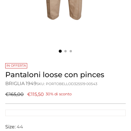
IN OFFERTA
Pantaloni loose con pinces
BRIGLIA 1949
SKU: PORTOBELLOD325519 00543
Prezzo
€165,00
€115,50
30% di sconto
di
listino
Size:
44