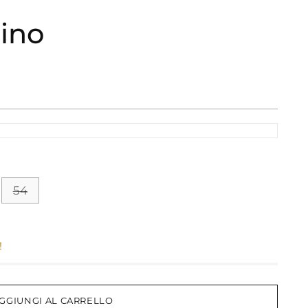
ino
54
!
GGIUNGI AL CARRELLO