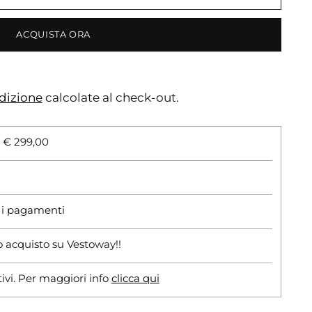
ACQUISTA ORA
dizione
calcolate al check-out.
i € 299,00
r i pagamenti
o acquisto su Vestoway!!
tivi. Per maggiori info
clicca qui