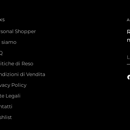
KS
A
rsonal Shopper
R
n
i siamo
Q
L
t
itiche di Reso
e
dizioni di Vendita
vacy Policy
e Legali
tatti
hlist