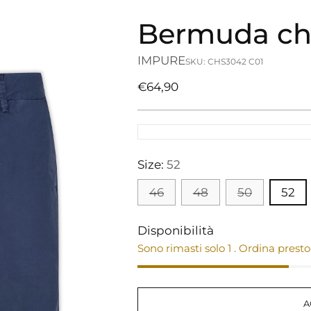
Bermuda ch
IMPURE
SKU: CHS3042 C01
Prezzo
€64,90
di
listino
Size:
52
46
48
50
52
Disponibilità
Sono rimasti solo 1 . Ordina presto
A