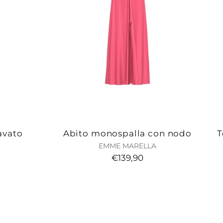
avato
Abito monospalla con nodo
T
EMME MARELLA
€139,90