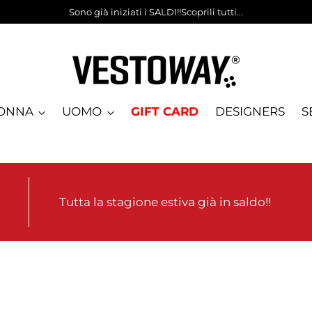
Sono già iniziati i SALDI!!Scoprili tutti...
ONNA
UOMO
GIFT CARD
DESIGNERS
S
Tutta la stagione estiva già in saldo!!