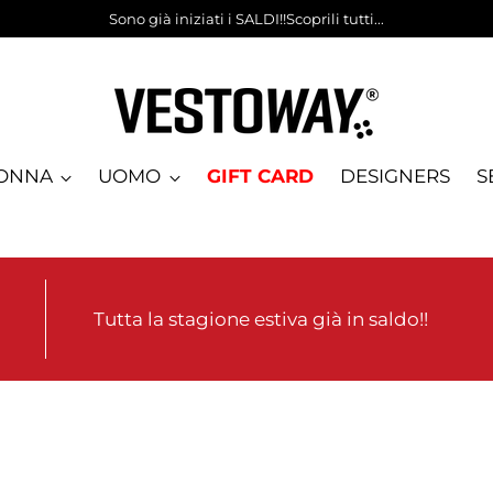
Sono già iniziati i SALDI!!Scoprili tutti...
ONNA
UOMO
GIFT CARD
DESIGNERS
S
Tutta la stagione estiva già in saldo!!