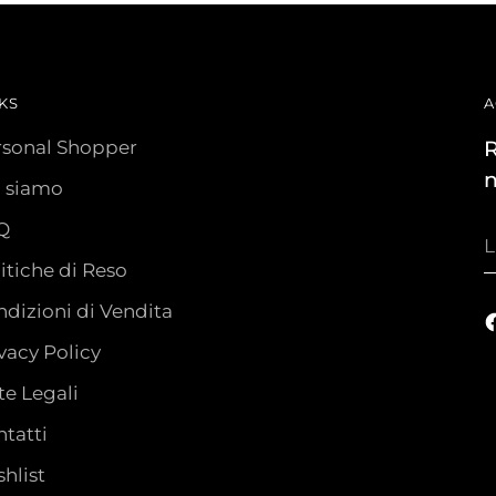
KS
A
rsonal Shopper
R
n
i siamo
Q
L
t
itiche di Reso
e
dizioni di Vendita
vacy Policy
e Legali
tatti
hlist