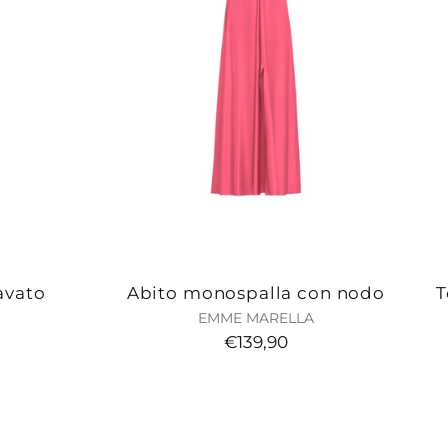
avato
Abito monospalla con nodo
T
EMME MARELLA
€139,90