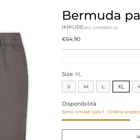
Bermuda pa
IMPURE
SKU: CHS1939 C43
Prezzo
€64,90
di
listino
Size:
XL
S
M
L
XL
Disponibilità
Sono rimasti solo 1 . Ordina presto
A