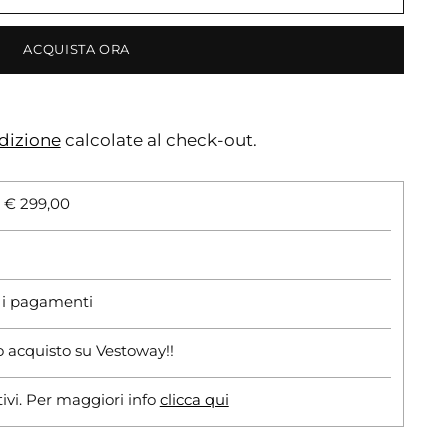
ACQUISTA ORA
dizione
calcolate al check-out.
i € 299,00
r i pagamenti
o acquisto su Vestoway!!
tivi. Per maggiori info
clicca qui